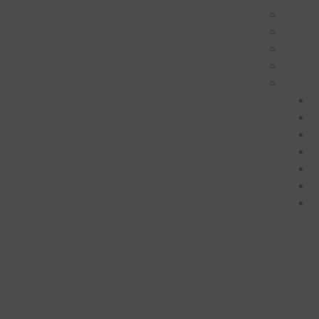
קידום אורגני בגוגל (SEO)
קידום ממומן בגוגל
פרסום ברשתות החברתיות
קידום אתרים עם AI ובינה מלאכותית
בניית אתרים
לקוחות
עולם הוידיאו
פודקאסט
הרצאות וכנסים
סיפורי הצלחה
קייס סטאדי
צרו קשר