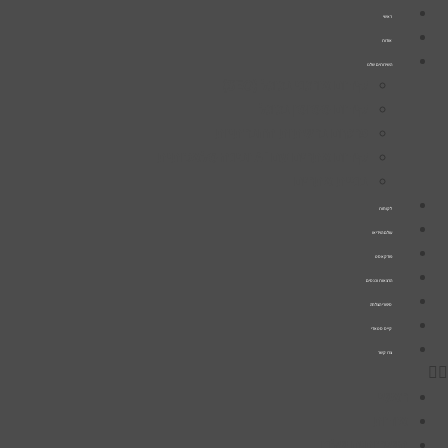
דלג
ראשי
לתוכן
אודות
השירותים שלנו
קידום אורגני בגוגל (SEO)
קידום ממומן בגוגל
פרסום ברשתות החברתיות
קידום אתרים עם AI ובינה מלאכותית
בניית אתרים
לקוחות
עולם הוידיאו
פודקאסט
הרצאות וכנסים
סיפורי הצלחה
קייס סטאדי
צרו קשר
ראשי
אודות
השירותים שלנו