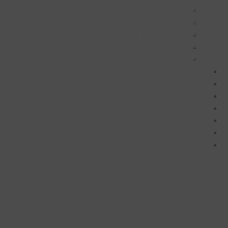
קידום אורגני בגוגל (SEO)
קידום ממומן בגוגל
פרסום ברשתות החברתיות
קידום אתרים עם AI ובינה מלאכותית
בניית אתרים
לקוחות
עולם הוידיאו
פודקאסט
הרצאות וכנסים
סיפורי הצלחה
קייס סטאדי
צרו קשר