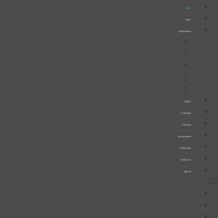
דלג
ראשי
לתוכן
אודות
השירותים שלנו
קידום אורגני בגוגל (SEO)
קידום ממומן בגוגל
פרסום ברשתות החברתיות
קידום אתרים עם AI ובינה מלאכותית
בניית אתרים
לקוחות
עולם הוידיאו
פודקאסט
הרצאות וכנסים
סיפורי הצלחה
קייס סטאדי
צרו קשר
ראשי
אודות
השירותים שלנו