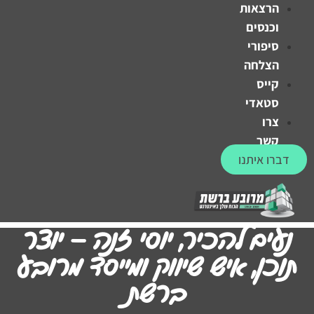
הרצאות
וכנסים
סיפורי
הצלחה
קייס
סטאדי
צרו
קשר
דברו איתנו
נעים להכיר, יוסי זנה – יוצר
תוכן, איש שיווק ומייסד מרובע
ברשת