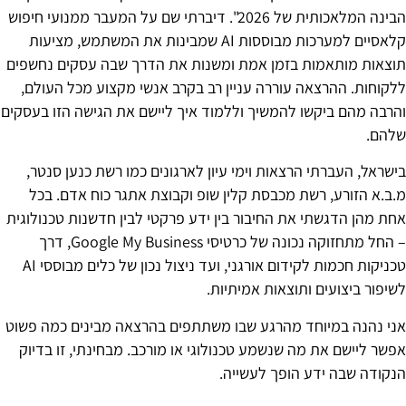
הבינה המלאכותית של 2026". דיברתי שם על המעבר ממנועי חיפוש
קלאסיים למערכות מבוססות AI שמבינות את המשתמש, מציעות
תוצאות מותאמות בזמן אמת ומשנות את הדרך שבה עסקים נחשפים
ללקוחות. ההרצאה עוררה עניין רב בקרב אנשי מקצוע מכל העולם,
והרבה מהם ביקשו להמשיך וללמוד איך ליישם את הגישה הזו בעסקים
שלהם.
בישראל, העברתי הרצאות וימי עיון לארגונים כמו רשת כנען סנטר,
מ.ב.א הזורע, רשת מכבסת קלין שופ וקבוצת אתגר כוח אדם. בכל
אחת מהן הדגשתי את החיבור בין ידע פרקטי לבין חדשנות טכנולוגית
– החל מתחזוקה נכונה של כרטיסי Google My Business, דרך
טכניקות חכמות לקידום אורגני, ועד ניצול נכון של כלים מבוססי AI
לשיפור ביצועים ותוצאות אמיתיות.
אני נהנה במיוחד מהרגע שבו משתתפים בהרצאה מבינים כמה פשוט
אפשר ליישם את מה שנשמע טכנולוגי או מורכב. מבחינתי, זו בדיוק
הנקודה שבה ידע הופך לעשייה.