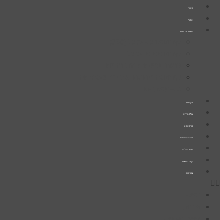
דלג
ראשי
לתוכן
אודות
השירותים שלנו
קידום אורגני בגוגל (SEO)
קידום ממומן בגוגל
פרסום ברשתות החברתיות
קידום אתרים עם AI ובינה מלאכותית
בניית אתרים
לקוחות
עולם הוידיאו
פודקאסט
הרצאות וכנסים
סיפורי הצלחה
קייס סטאדי
צרו קשר
ראשי
אודות
השירותים שלנו