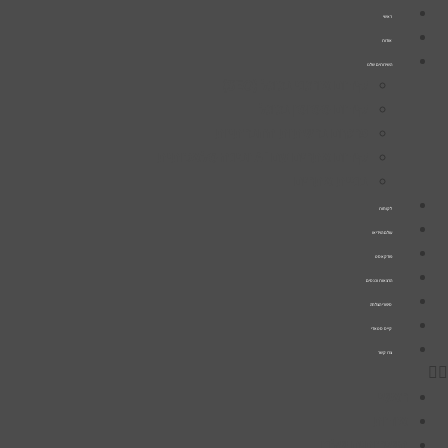
דלג
ראשי
לתוכן
אודות
השירותים שלנו
קידום אורגני בגוגל (SEO)
קידום ממומן בגוגל
פרסום ברשתות החברתיות
קידום אתרים עם AI ובינה מלאכותית
בניית אתרים
לקוחות
עולם הוידיאו
פודקאסט
הרצאות וכנסים
סיפורי הצלחה
קייס סטאדי
צרו קשר
ראשי
אודות
השירותים שלנו