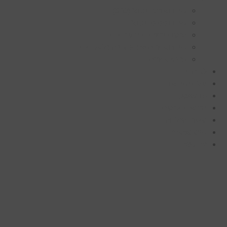
קידום אורגני בגוגל (SEO)
קידום ממומן בגוגל
פרסום ברשתות החברתיות
קידום אתרים עם AI ובינה מלאכותית
בניית אתרים
לקוחות
עולם הוידיאו
פודקאסט
הרצאות וכנסים
סיפורי הצלחה
קייס סטאדי
צרו קשר