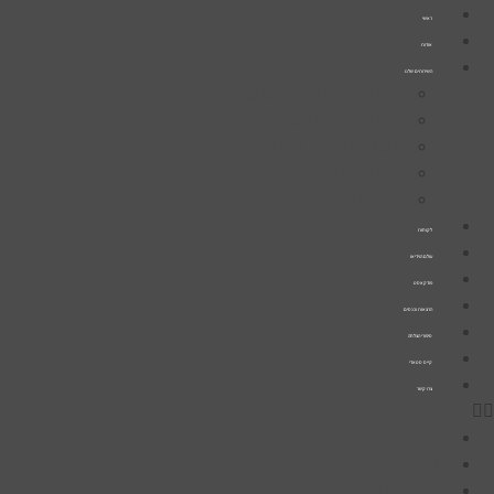
דלג
ראשי
לתוכן
אודות
השירותים שלנו
קידום אורגני בגוגל (SEO)
קידום ממומן בגוגל
פרסום ברשתות החברתיות
קידום אתרים עם AI ובינה מלאכותית
בניית אתרים
לקוחות
עולם הוידיאו
פודקאסט
הרצאות וכנסים
סיפורי הצלחה
קייס סטאדי
צרו קשר
ראשי
אודות
השירותים שלנו