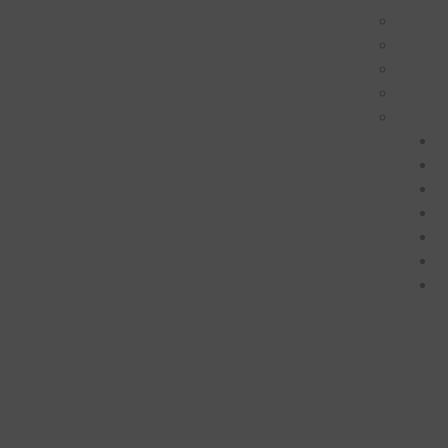
קידום אורגני בגוגל (SEO)
קידום ממומן בגוגל
פרסום ברשתות החברתיות
קידום אתרים עם AI ובינה מלאכותית
בניית אתרים
לקוחות
עולם הוידיאו
פודקאסט
הרצאות וכנסים
סיפורי הצלחה
קייס סטאדי
צרו קשר