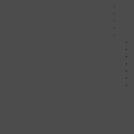
קידום אורגני בגוגל (SEO)
קידום ממומן בגוגל
פרסום ברשתות החברתיות
קידום אתרים עם AI ובינה מלאכותית
בניית אתרים
לקוחות
עולם הוידיאו
פודקאסט
הרצאות וכנסים
סיפורי הצלחה
קייס סטאדי
צרו קשר