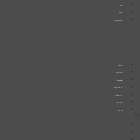
דלג
ראשי
לתוכן
אודות
השירותים שלנו
קידום אורגני בגוגל (SEO)
קידום ממומן בגוגל
פרסום ברשתות החברתיות
קידום אתרים עם AI ובינה מלאכותית
בניית אתרים
לקוחות
עולם הוידיאו
פודקאסט
הרצאות וכנסים
סיפורי הצלחה
קייס סטאדי
צרו קשר
ראשי
אודות
השירותים שלנו